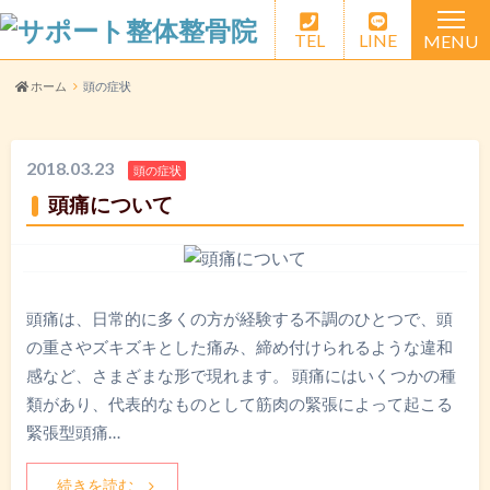
TEL
LINE
MENU
HOME
ホーム
頭の症状
選ばれる理由
2018.03.23
頭の症状
料金案内
頭痛について
交通事故治療
スタッフ紹介
頭痛は、日常的に多くの方が経験する不調のひとつで、頭
の重さやズキズキとした痛み、締め付けられるような違和
アクセス
感など、さまざまな形で現れます。 頭痛にはいくつかの種
よくある質問
類があり、代表的なものとして筋肉の緊張によって起こる
緊張型頭痛…
LINEお問い合わせ
続きを読む