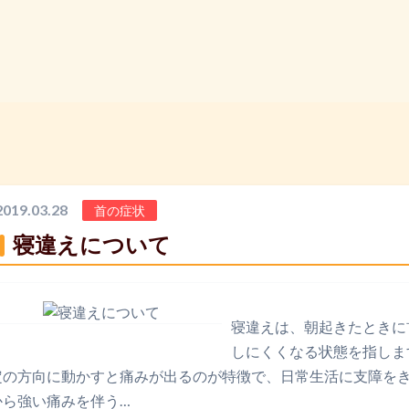
由
料金案内
交通事故治療
スタッフ紹介
店舗情
2019.03.28
首の症状
寝違えについて
寝違えは、朝起きたときに
しにくくなる状態を指しま
定の方向に動かすと痛みが出るのが特徴で、日常生活に支障を
から強い痛みを伴う…