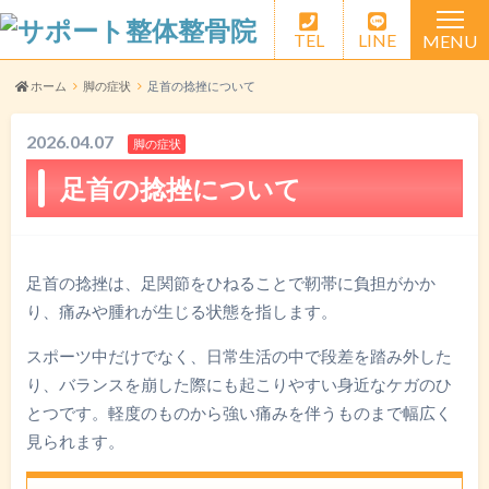
TEL
LINE
MENU
HOME
ホーム
脚の症状
足首の捻挫について
選ばれる理由
2026.04.07
脚の症状
足首の捻挫について
料金案内
交通事故治療
足首の捻挫は、足関節をひねることで靭帯に負担がかか
スタッフ紹介
り、痛みや腫れが生じる状態を指します。
アクセス
スポーツ中だけでなく、日常生活の中で段差を踏み外した
り、バランスを崩した際にも起こりやすい身近なケガのひ
よくある質問
とつです。軽度のものから強い痛みを伴うものまで幅広く
見られます。
LINEお問い合わせ