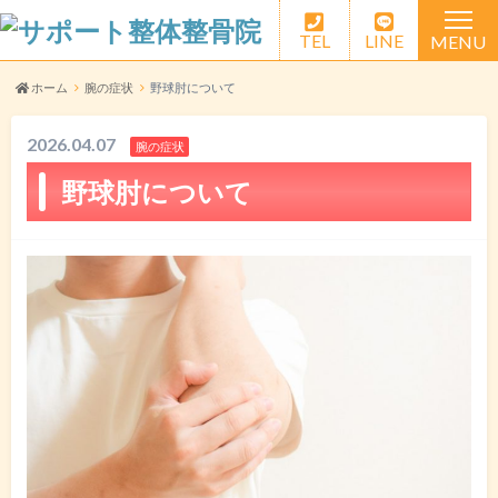
TEL
LINE
MENU
HOME
ホーム
腕の症状
野球肘について
選ばれる理由
2026.04.07
腕の症状
野球肘について
料金案内
交通事故治療
スタッフ紹介
アクセス
よくある質問
LINEお問い合わせ